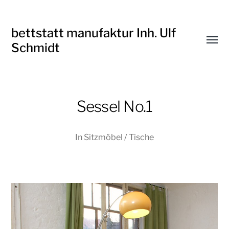
bettstatt manufaktur Inh. Ulf
Menü
Schmidt
umsch
Sessel No.1
In
Sitzmöbel / Tische