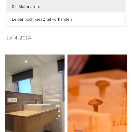
Die Materialien:
Leider noch kein Zitat vorhanden
Aufstellungsort: Schleswig
europäische Eiche massiv, Oberfläche geölt
Juli 4, 2014
Baujahr: 2006
Gestaltung, Ausführung und Montage: Ulf Schmidt